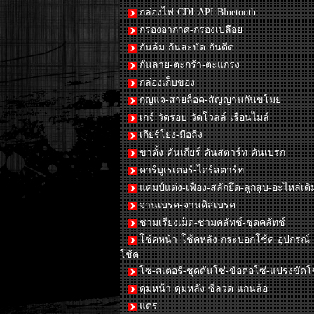
กล่องไฟ-CDI-API-Bluetooth
กรองอากาศ-กรองเปลือย
กันล้ม-กันสะบัด-กันดีด
กันลาย-ตะกร้า-ตะแกรง
กล่องเก็บของ
กุญแจ-สายล็อค-สัญญานกันขโมย
เกจ์-วัดรอบ-วัดโวลล์-เรือนไมล์
เกียร์โยง-มือลิง
ขาตั้ง-คันเกียร์-คันสตาร์ท-คันเบรก
คาร์บูเรเตอร์-ไดร์สตาร์ท
แคมป์แต่ง-เฟือง-สลักยึด-ลูกสูบ-อะไหล่เดิ
จานเบรค-จานดิสเบรค
ชามเรียงเม็ด-ชามคลัทช์-ชุดคลัทช์
โช้คหน้า-โช้คหลัง-กระบอกโช้ค-อุปกรณ์
โช้ค
โซ่-สเตอร์-ชุดดันโซ่-ข้อต่อโซ่-แปรงขัดโ
ดุมหน้า-ดุมหลัง-ซี่ลวด-แกนล้อ
แตร