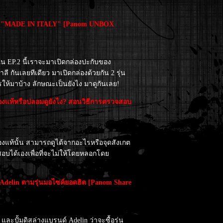
INO "MADE IN ITALY" [Panom UNBOX
EP.2 นี้เราจะมาเปิดกล่องปะกับของ
ี กันเลยทีเดียว มาเปิดกล่องด้วยกัน 2 รุ่น
รให้มาบ้าง ลักษณะเป็นยังไง มาดูกันเลย!
งแท้หรือปลอมดูยังไง? สอนวิธีการตรวจสอบ
แท้นั้น สามารถดูได้จากอะไรหรือจุดสังเกต
อบได้เองเพื่อที่จะไม่ให้โดยหลอกโดย
์ Adelin ตามรุ่นมอไซค์ยอดฮิต [Panom Share
ละปั้มดิสล่างแบรนด์ Adelin ว่าจะซื้อรุ่น