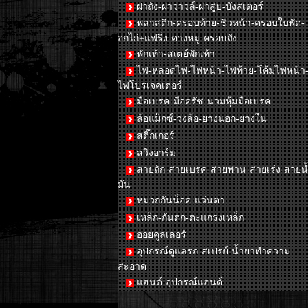
ฝาถัง-ฝาวาวล์-ฝาสูบ-บังสเตอร์
พลาสติก-ครอบท้าย-ชิวหน้า-ครอบใบพัด-
อกไก่+แฟริ่ง-คางหมู-ครอบถัง
พักเท้า-สเตย์พักเท้า
ไฟ-หลอดไฟ-ไฟหน้า-ไฟท้าย-โค้มไฟหน้า
ไฟโปรเจคเตอร์
มือเบรค-มือครัช-นวมหุ้มมือเบรค
ล้อแม็กซ์-วงล้อ-ยางนอก-ยางใน
สติ๊กเกอร์
สวิงอาร์ม
สายถัก-สายเบรค-สายพาน-สายเร่ง-สายน
มัน
หมวกกันน็อค-แว่นตา
เหล็ก-กันตก-ตะแกรงเหล็ก
ออยคูลเลอร์
อุปกรณ์ดูแลรถ-สเปรย์-น้ำยาทำความ
สะอาด
แฮนด์-อุปกรณ์แฮนด์