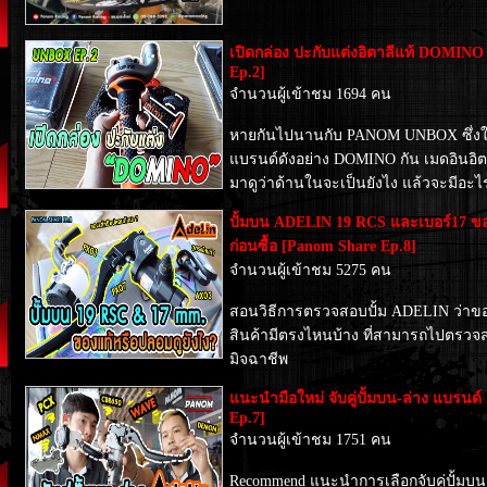
เปิดกล่อง ปะกับแต่งอิตาลีแท้ DOM
Ep.2]
จำนวนผู้เข้าชม 1694 คน
หายกันไปนานกับ PANOM UNBOX ซึ่งใน 
แบรนด์ดังอย่าง DOMINO กัน เมดอินอิตาล
มาดูว่าด้านในจะเป็นยังไง แล้วจะมีอะไ
ปั้มบน ADELIN 19 RCS และเบอร์17 ขอ
ก่อนซื้อ [Panom Share Ep.8]
จำนวนผู้เข้าชม 5275 คน
สอนวิธีการตรวจสอบปั้ม ADELIN ว่าของ
สินค้ามีตรงไหนบ้าง ที่สามารถไปตรวจส
มิจฉาชีพ
แนะนำมือใหม่ จับคู่ปั้มบน-ล่าง แบรนด
Ep.7]
จำนวนผู้เข้าชม 1751 คน
Recommend แนะนำการเลือกจับคู่ปั้มบน แ