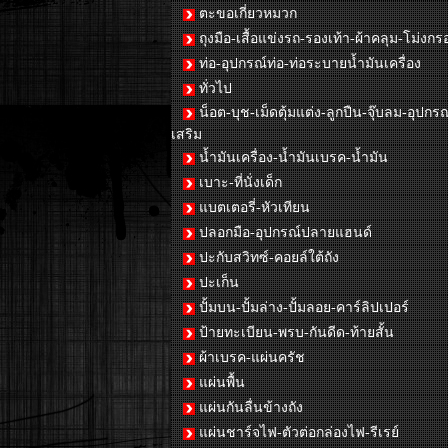
ตะขอเกี่ยวหมวก
ถุงมือ-เสื้อแข่งรถ-รองเท้า-ผ้าคลุม-โม่งกร
ท่อ-อุปกรณ์ท่อ-ท่อระบายน้ำมันเครื่อง
ทั่วไป
น็อต-บุช-เม็ดตุ้มแต่ง-ลูกปืน-จุ๊บลม-อุปกรณ
เสริม
น้ำมันเครื่อง-น้ำมันเบรค-น้ำมัน
เบาะ-ที่นั่งเด็ก
แบตเตอรี่-หัวเทียน
ปลอกมือ-อุปกรณ์ปลายแฮนด์
ปะกับสวิทซ์-คอยล์ใต้ถัง
ปะเก็น
ปั้มบน-ปั้มล่าง-ปั้มลอย-คาร์ลิปเปอร์
ป้ายทะเบียน-พรบ-กันดีด-ท้ายสั้น
ผ้าเบรค-แผ่นครัช
แผ่นพื้น
แผ่นกันลื่นข้างถัง
แผ่นชาร์จไฟ-ตัวต่อกล่องไฟ-รีเรย์