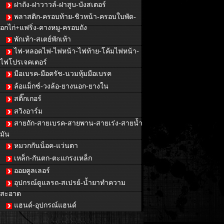
ฝาถัง-ฝาวาวล์-ฝาสูบ-บังสเตอร์
พลาสติก-ครอบท้าย-ชิวหน้า-ครอบใบพัด-
อกไก่+แฟริ่ง-คางหมู-ครอบถัง
พักเท้า-สเตย์พักเท้า
ไฟ-หลอดไฟ-ไฟหน้า-ไฟท้าย-โค้มไฟหน้า-
ไฟโปรเจคเตอร์
มือเบรค-มือครัช-นวมหุ้มมือเบรค
ล้อแม็กซ์-วงล้อ-ยางนอก-ยางใน
สติ๊กเกอร์
สวิงอาร์ม
สายถัก-สายเบรค-สายพาน-สายเร่ง-สายน้ำ
มัน
หมวกกันน็อค-แว่นตา
เหล็ก-กันตก-ตะแกรงเหล็ก
ออยคูลเลอร์
อุปกรณ์ดูแลรถ-สเปรย์-น้ำยาทำความ
สะอาด
แฮนด์-อุปกรณ์แฮนด์