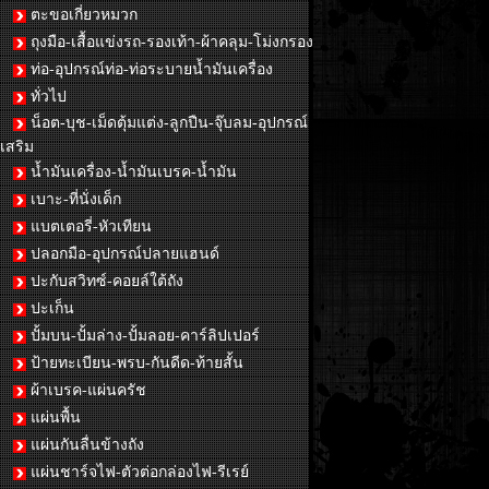
ตะขอเกี่ยวหมวก
ถุงมือ-เสื้อแข่งรถ-รองเท้า-ผ้าคลุม-โม่งกรอง
ท่อ-อุปกรณ์ท่อ-ท่อระบายน้ำมันเครื่อง
ทั่วไป
น็อต-บุช-เม็ดตุ้มแต่ง-ลูกปืน-จุ๊บลม-อุปกรณ์
เสริม
น้ำมันเครื่อง-น้ำมันเบรค-น้ำมัน
เบาะ-ที่นั่งเด็ก
แบตเตอรี่-หัวเทียน
ปลอกมือ-อุปกรณ์ปลายแฮนด์
ปะกับสวิทซ์-คอยล์ใต้ถัง
ปะเก็น
ปั้มบน-ปั้มล่าง-ปั้มลอย-คาร์ลิปเปอร์
ป้ายทะเบียน-พรบ-กันดีด-ท้ายสั้น
ผ้าเบรค-แผ่นครัช
แผ่นพื้น
แผ่นกันลื่นข้างถัง
แผ่นชาร์จไฟ-ตัวต่อกล่องไฟ-รีเรย์