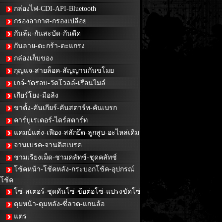
กล่องไฟ-CDI-API-Bluetooth
กรองอากาศ-กรองเปลือย
กันล้ม-กันสะบัด-กันดีด
กันลาย-ตะกร้า-ตะแกรง
กล่องเก็บของ
กุญแจ-สายล็อค-สัญญานกันขโมย
เกจ์-วัดรอบ-วัดโวลล์-เรือนไมล์
เกียร์โยง-มือลิง
ขาตั้ง-คันเกียร์-คันสตาร์ท-คันเบรก
คาร์บูเรเตอร์-ไดร์สตาร์ท
แคมป์แต่ง-เฟือง-สลักยึด-ลูกสูบ-อะไหล่เดิม
จานเบรค-จานดิสเบรค
ชามเรียงเม็ด-ชามคลัทช์-ชุดคลัทช์
โช้คหน้า-โช้คหลัง-กระบอกโช้ค-อุปกรณ์
โช้ค
โซ่-สเตอร์-ชุดดันโซ่-ข้อต่อโซ่-แปรงขัดโซ่
ดุมหน้า-ดุมหลัง-ซี่ลวด-แกนล้อ
แตร