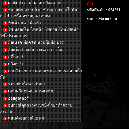
ฝาถัง-ฝาวาวล์-ฝาสูบ-บังสเตอร์
ดำ)
พลาสติก-ครอบท้าย-ชิวหน้า-ครอบใบพัด-
รหัสสินค้า : 024231
อกไก่+แฟริ่ง-คางหมู-ครอบถัง
ราคา : 250.00 บาท
พักเท้า-สเตย์พักเท้า
ไฟ-หลอดไฟ-ไฟหน้า-ไฟท้าย-โค้มไฟหน้า-
ไฟโปรเจคเตอร์
มือเบรค-มือครัช-นวมหุ้มมือเบรค
ล้อแม็กซ์-วงล้อ-ยางนอก-ยางใน
สติ๊กเกอร์
สวิงอาร์ม
สายถัก-สายเบรค-สายพาน-สายเร่ง-สายน้ำ
มัน
หมวกกันน็อค-แว่นตา
เหล็ก-กันตก-ตะแกรงเหล็ก
ออยคูลเลอร์
อุปกรณ์ดูแลรถ-สเปรย์-น้ำยาทำความ
สะอาด
แฮนด์-อุปกรณ์แฮนด์