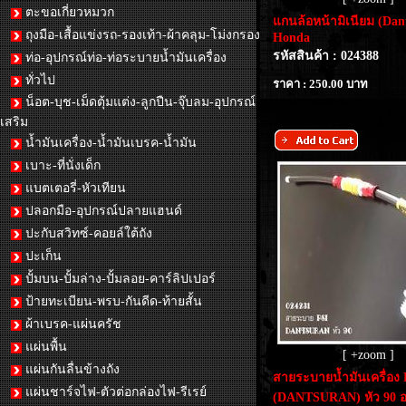
ตะขอเกี่ยวหมวก
แกนล้อหน้ามิเนียม (Dan
ถุงมือ-เสื้อแข่งรถ-รองเท้า-ผ้าคลุม-โม่งกรอง
Honda
รหัสสินค้า : 024388
ท่อ-อุปกรณ์ท่อ-ท่อระบายน้ำมันเครื่อง
ทั่วไป
ราคา : 250.00 บาท
น็อต-บุช-เม็ดตุ้มแต่ง-ลูกปืน-จุ๊บลม-อุปกรณ์
เสริม
น้ำมันเครื่อง-น้ำมันเบรค-น้ำมัน
เบาะ-ที่นั่งเด็ก
แบตเตอรี่-หัวเทียน
ปลอกมือ-อุปกรณ์ปลายแฮนด์
ปะกับสวิทซ์-คอยล์ใต้ถัง
ปะเก็น
ปั้มบน-ปั้มล่าง-ปั้มลอย-คาร์ลิปเปอร์
ป้ายทะเบียน-พรบ-กันดีด-ท้ายสั้น
ผ้าเบรค-แผ่นครัช
แผ่นพื้น
[ +zoom ]
แผ่นกันลื่นข้างถัง
สายระบายน้ำมันเครื่อง 
แผ่นชาร์จไฟ-ตัวต่อกล่องไฟ-รีเรย์
(DANTSURAN) หัว 90 อง