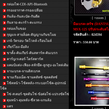
กล่องไฟ-CDI-API-Bluetooth
กรองอากาศ-กรองเปลือย
กันล้ม-กันสะบัด-กันดีด
[ +zoom ]
กันลาย-ตะกร้า-ตะแกรง
มือเบรค+ครัช (DANTS
กล่องเก็บของ
MSX-125 ปรับ6ระดับสไล
กุญแจ-สายล็อค-สัญญานกันขโมย
รหัสสินค้า : 024594
เกจ์-วัดรอบ-วัดโวลล์-เรือนไมล์
ราคา : 550.00 บาท
เกียร์โยง-มือลิง
ขาตั้ง-คันเกียร์-คันสตาร์ท-คันเบรก
คาร์บูเรเตอร์-ไดร์สตาร์ท
แคมป์แต่ง-เฟือง-สลักยึด-ลูกสูบ-อะไหล่เดิม
จานเบรค-จานดิสเบรค
ชามเรียงเม็ด-ชามคลัทช์-ชุดคลัทช์
โช้คหน้า-โช้คหลัง-กระบอกโช้ค-อุปกรณ์
โช้ค
โซ่-สเตอร์-ชุดดันโซ่-ข้อต่อโซ่-แปรงขัดโซ่
ดุมหน้า-ดุมหลัง-ซี่ลวด-แกนล้อ
แตร
[ +zoom ]