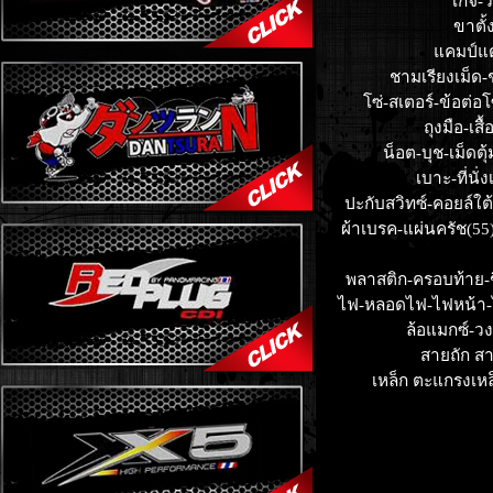
เกจ์-
ขาตั้
แคมป์แต่
ชามเรียงเม็ด-
โซ่-สเตอร์-ข้อต่อ
ถุงมือ-เส
น็อต-บุช-เม็ดตุ
เบาะ-ที่นั่ง
ปะกับสวิทซ์-คอยล์ใต้
ผ้าเบรค-แผ่นครัช(55
พลาสติก-ครอบท้าย-ช
ไฟ-หลอดไฟ-ไฟหน้า-
ล้อแมกซ์-ว
สายถัก ส
เหล็ก ตะแกรงเหล