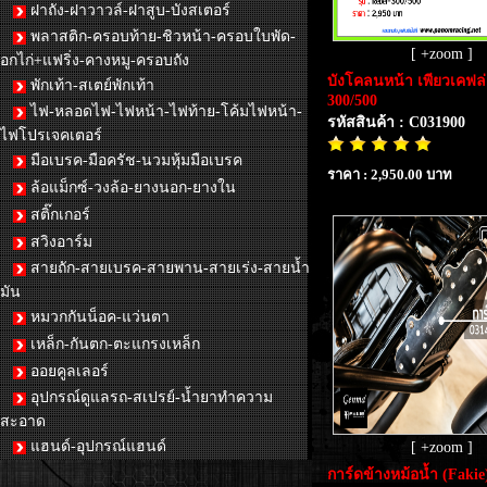
ฝาถัง-ฝาวาวล์-ฝาสูบ-บังสเตอร์
พลาสติก-ครอบท้าย-ชิวหน้า-ครอบใบพัด-
[ +zoom ]
อกไก่+แฟริ่ง-คางหมู-ครอบถัง
บังโคลนหน้า เพียวเคฟล่
พักเท้า-สเตย์พักเท้า
300/500
ไฟ-หลอดไฟ-ไฟหน้า-ไฟท้าย-โค้มไฟหน้า-
รหัสสินค้า : C031900
ไฟโปรเจคเตอร์
มือเบรค-มือครัช-นวมหุ้มมือเบรค
ราคา : 2,950.00 บาท
ล้อแม็กซ์-วงล้อ-ยางนอก-ยางใน
สติ๊กเกอร์
สวิงอาร์ม
สายถัก-สายเบรค-สายพาน-สายเร่ง-สายน้ำ
มัน
หมวกกันน็อค-แว่นตา
เหล็ก-กันตก-ตะแกรงเหล็ก
ออยคูลเลอร์
อุปกรณ์ดูแลรถ-สเปรย์-น้ำยาทำความ
สะอาด
แฮนด์-อุปกรณ์แฮนด์
[ +zoom ]
การ์ดข้างหม้อน้ำ (Fakie