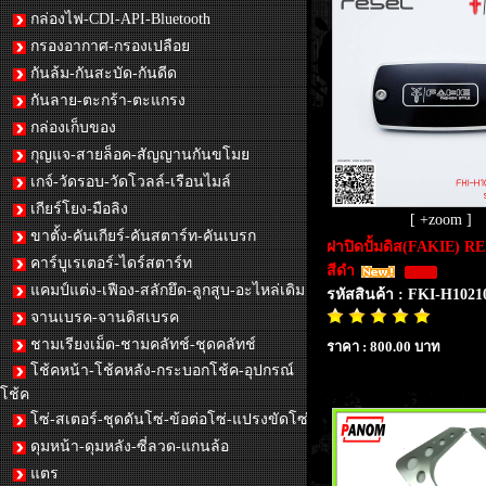
กล่องไฟ-CDI-API-Bluetooth
กรองอากาศ-กรองเปลือย
กันล้ม-กันสะบัด-กันดีด
กันลาย-ตะกร้า-ตะแกรง
กล่องเก็บของ
กุญแจ-สายล็อค-สัญญานกันขโมย
เกจ์-วัดรอบ-วัดโวลล์-เรือนไมล์
เกียร์โยง-มือลิง
[ +zoom ]
ขาตั้ง-คันเกียร์-คันสตาร์ท-คันเบรก
ฝาปิดปั้มดิส(FAKIE) R
คาร์บูเรเตอร์-ไดร์สตาร์ท
สีดำ
แคมป์แต่ง-เฟือง-สลักยึด-ลูกสูบ-อะไหล่เดิม
รหัสสินค้า : FKI-H1021
จานเบรค-จานดิสเบรค
ชามเรียงเม็ด-ชามคลัทช์-ชุดคลัทช์
ราคา : 800.00 บาท
โช้คหน้า-โช้คหลัง-กระบอกโช้ค-อุปกรณ์
โช้ค
โซ่-สเตอร์-ชุดดันโซ่-ข้อต่อโซ่-แปรงขัดโซ่
ดุมหน้า-ดุมหลัง-ซี่ลวด-แกนล้อ
แตร