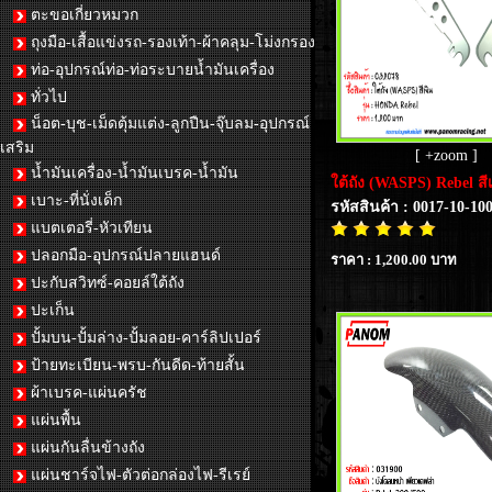
ตะขอเกี่ยวหมวก
ถุงมือ-เสื้อแข่งรถ-รองเท้า-ผ้าคลุม-โม่งกรอง
ท่อ-อุปกรณ์ท่อ-ท่อระบายน้ำมันเครื่อง
ทั่วไป
น็อต-บุช-เม็ดตุ้มแต่ง-ลูกปืน-จุ๊บลม-อุปกรณ์
เสริม
[ +zoom ]
น้ำมันเครื่อง-น้ำมันเบรค-น้ำมัน
ใต้ถัง (WASPS) Rebel สีเ
เบาะ-ที่นั่งเด็ก
รหัสสินค้า : 0017-10-10
แบตเตอรี่-หัวเทียน
ปลอกมือ-อุปกรณ์ปลายแฮนด์
ราคา : 1,200.00 บาท
ปะกับสวิทซ์-คอยล์ใต้ถัง
ปะเก็น
ปั้มบน-ปั้มล่าง-ปั้มลอย-คาร์ลิปเปอร์
ป้ายทะเบียน-พรบ-กันดีด-ท้ายสั้น
ผ้าเบรค-แผ่นครัช
แผ่นพื้น
แผ่นกันลื่นข้างถัง
แผ่นชาร์จไฟ-ตัวต่อกล่องไฟ-รีเรย์