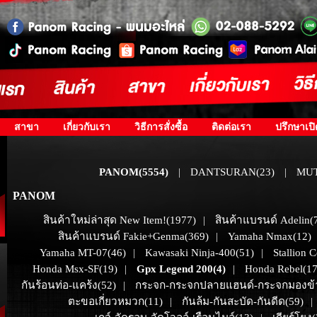
สาขา
เกี่ยวกับเรา
วิธีการสั่งซื้อ
ติดต่อเรา
ปรึกษาเป
PANOM(5554)
DANTSURAN(23)
MUT
|
|
PANOM
สินค้าใหม่ล่าสุด New Item!(1977)
สินค้าแบรนด์ Adelin(
|
สินค้าแบรนด์ Fakie+Genma(369)
Yamaha Nmax(12)
|
Yamaha MT-07(46)
Kawasaki Ninja-400(51)
Stallion 
|
|
Honda Msx-SF(19)
Gpx Legend 200(4)
Honda Rebel(17
|
|
กันร้อนท่อ-แคร้ง(52)
กระจก-กระจกปลายแฮนด์-กระจกมองข้า
|
ตะขอเกี่ยวหมวก(11)
กันล้ม-กันสะบัด-กันดีด(59)
|
|