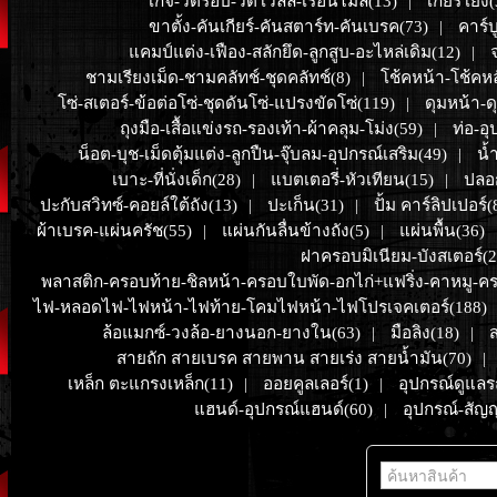
เกจ์-วัดรอบ-วัดโวลล์-เรือนไมล์(13)
เกียร์โยง(
|
ขาตั้ง-คันเกียร์-คันสตาร์ท-คันเบรค(73)
คาร์บ
|
แคมป์แต่ง-เฟือง-สลักยึด-ลูกสูบ-อะไหล่เดิม(12)
|
ชามเรียงเม็ด-ชามคลัทช์-ชุดคลัทช์(8)
โช้คหน้า-โช้คห
|
โซ่-สเตอร์-ข้อต่อโซ่-ชุดดันโซ่-แปรงขัดโซ่(119)
ดุมหน้า-ด
|
ถุงมือ-เสื้อแข่งรถ-รองเท้า-ผ้าคลุม-โม่ง(59)
ท่อ-อุ
|
น็อต-บุช-เม็ดตุ้มแต่ง-ลูกปืน-จุ๊บลม-อุปกรณ์เสริม(49)
น้
|
เบาะ-ที่นั่งเด็ก(28)
แบตเตอรี่-หัวเทียน(15)
ปลอ
|
|
ปะกับสวิทซ์-คอยล์ใต้ถัง(13)
ปะเก็น(31)
ปั้ม คาร์ลิปเปอร์(
|
|
ผ้าเบรค-แผ่นครัช(55)
แผ่นกันลื่นข้างถัง(5)
แผ่นพื้น(36)
|
|
ฝาครอบมิเนียม-บังสเตอร์(2
พลาสติก-ครอบท้าย-ชิลหน้า-ครอบใบพัด-อกไก่+แฟริ่ง-คาหมู-คร
ไฟ-หลอดไฟ-ไฟหน้า-ไฟท้าย-โคมไฟหน้า-ไฟโปรเจคเตอร์(188)
ล้อแมกซ์-วงล้อ-ยางนอก-ยางใน(63)
มือลิง(18)
ส
|
|
สายถัก สายเบรค สายพาน สายเร่ง สายน้ำมัน(70)
|
เหล็ก ตะแกรงเหล็ก(11)
ออยคูลเลอร์(1)
อุปกรณ์ดูแล
|
|
แฮนด์-อุปกรณ์แฮนด์(60)
อุปกรณ์-สั
|