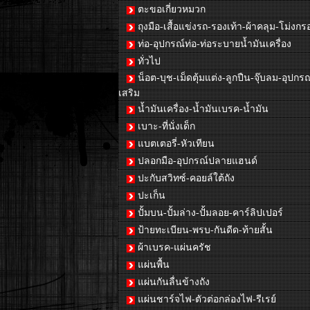
ตะขอเกี่ยวหมวก
ถุงมือ-เสื้อแข่งรถ-รองเท้า-ผ้าคลุม-โม่งกร
ท่อ-อุปกรณ์ท่อ-ท่อระบายน้ำมันเครื่อง
ทั่วไป
น็อต-บุช-เม็ดตุ้มแต่ง-ลูกปืน-จุ๊บลม-อุปกรณ
เสริม
น้ำมันเครื่อง-น้ำมันเบรค-น้ำมัน
เบาะ-ที่นั่งเด็ก
แบตเตอรี่-หัวเทียน
ปลอกมือ-อุปกรณ์ปลายแฮนด์
ปะกับสวิทซ์-คอยล์ใต้ถัง
ปะเก็น
ปั้มบน-ปั้มล่าง-ปั้มลอย-คาร์ลิปเปอร์
ป้ายทะเบียน-พรบ-กันดีด-ท้ายสั้น
ผ้าเบรค-แผ่นครัช
แผ่นพื้น
แผ่นกันลื่นข้างถัง
แผ่นชาร์จไฟ-ตัวต่อกล่องไฟ-รีเรย์