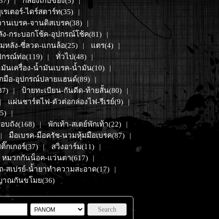
37)
กล่องเก็บของ(5)
|
|
ูเรเตอร์-ไดร์สตาร์ท(35)
|
จานเบรค-จานดิสเบรค(38)
|
ลัง-กระบอกโช้ค-อุปกรณ์โช้ค(81)
|
ุมหลัง-ซี่ลวด-แกนล้อ(25)
แตร(4)
|
|
ปกรณ์ท่อ(119)
ทั่วไป(48)
|
|
ำมันเครื่อง-น้ำมันเบรค-น้ำมัน(10)
|
กมือ-อุปกรณ์ปลายแฮนด์(89)
|
87)
ป้ายทะเบียน-กันดีด-ท้ายสั้น(80)
|
|
แผ่นชาร์ตไฟ-ตัวต่อกล่องไฟ-รีเรย์(9)
|
|
5)
|
อบถัง(168)
พักเท้า-สเตย์พักเท้า(22)
|
|
มือเบรค-มือครัช-นวมหุ้มมือเบรค(87)
|
|
ติ๊กเกอร์(37)
สวิงอาร์ม(11)
|
|
หมวกกันน็อค-แว่นตา(617)
|
รถ-สเปรย์-น้ำยาทำความสะอาด(17)
|
ญญาณกันขโมย(36)
Search