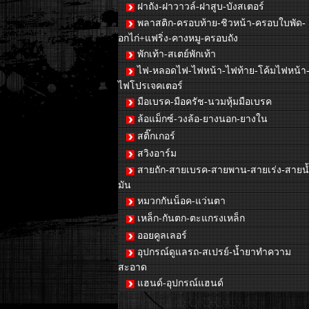
ฝาถัง-ฝาวาวล์-ฝาสูบ-บังสเตอร์
พลาสติก-ครอบท้าย-ชิวหน้า-ครอบใบพัด-
อกไก่+แฟริ่ง-คางหมู-ครอบถัง
พักเท้า-สเตย์พักเท้า
ไฟ-หลอดไฟ-ไฟหน้า-ไฟท้าย-โค้มไฟหน้า
ไฟโปรเจคเตอร์
มือเบรค-มือครัช-นวมหุ้มมือเบรค
ล้อแม็กซ์-วงล้อ-ยางนอก-ยางใน
สติ๊กเกอร์
สวิงอาร์ม
สายถัก-สายเบรค-สายพาน-สายเร่ง-สายน
มัน
หมวกกันน็อค-แว่นตา
เหล็ก-กันตก-ตะแกรงเหล็ก
ออยคูลเลอร์
อุปกรณ์ดูแลรถ-สเปรย์-น้ำยาทำความ
สะอาด
แฮนด์-อุปกรณ์แฮนด์