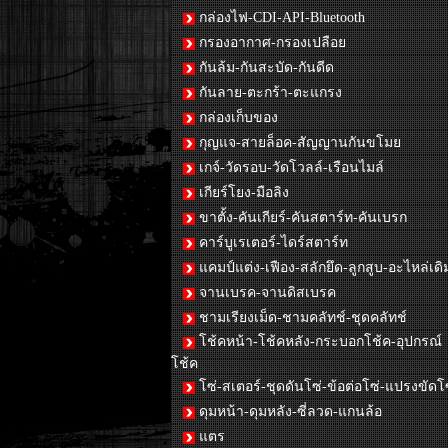
กล่องไฟ-CDI-API-Bluetooth
กรองอากาศ-กรองเปลือย
กันล้ม-กันสะบัด-กันดีด
กันลาย-ตะกร้า-ตะแกรง
กล่องเก็บของ
กุญแจ-สายล็อค-สัญญานกันขโมย
เกจ์-วัดรอบ-วัดโวลล์-เรือนไมล์
เกียร์โยง-มือลิง
ขาตั้ง-คันเกียร์-คันสตาร์ท-คันเบรก
คาร์บูเรเตอร์-ไดร์สตาร์ท
แคมป์แต่ง-เฟือง-สลักยึด-ลูกสูบ-อะไหล่เดิ
จานเบรค-จานดิสเบรค
ชามเรียงเม็ด-ชามคลัทช์-ชุดคลัทช์
โช้คหน้า-โช้คหลัง-กระบอกโช้ค-อุปกรณ์
โช้ค
โซ่-สเตอร์-ชุดดันโซ่-ข้อต่อโซ่-แปรงขัดโ
ดุมหน้า-ดุมหลัง-ซี่ลวด-แกนล้อ
แตร