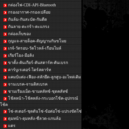
กล่องไฟ-CDI-API-Bluetooth
กรองอากาศ-กรองเปลือย
กันล้ม-กันสะบัด-กันดีด
กันลาย-ตะกร้า-ตะแกรง
กล่องเก็บของ
กุญแจ-สายล็อค-สัญญานกันขโมย
เกจ์-วัดรอบ-วัดโวลล์-เรือนไมล์
เกียร์โยง-มือลิง
ขาตั้ง-คันเกียร์-คันสตาร์ท-คันเบรก
คาร์บูเรเตอร์-ไดร์สตาร์ท
แคมป์แต่ง-เฟือง-สลักยึด-ลูกสูบ-อะไหล่เดิม
จานเบรค-จานดิสเบรค
ชามเรียงเม็ด-ชามคลัทช์-ชุดคลัทช์
โช้คหน้า-โช้คหลัง-กระบอกโช้ค-อุปกรณ์
โช้ค
โซ่-สเตอร์-ชุดดันโซ่-ข้อต่อโซ่-แปรงขัดโซ่
ดุมหน้า-ดุมหลัง-ซี่ลวด-แกนล้อ
แตร