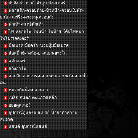
ฝาถัง-ฝาวาวล์-ฝาสูบ-บังสเตอร์
พลาสติก-ครอบท้าย-ชิวหน้า-ครอบใบพัด-
อกไก่+แฟริ่ง-คางหมู-ครอบถัง
พักเท้า-สเตย์พักเท้า
ไฟ-หลอดไฟ-ไฟหน้า-ไฟท้าย-โค้มไฟหน้า-
ไฟโปรเจคเตอร์
มือเบรค-มือครัช-นวมหุ้มมือเบรค
ล้อแม็กซ์-วงล้อ-ยางนอก-ยางใน
สติ๊กเกอร์
สวิงอาร์ม
สายถัก-สายเบรค-สายพาน-สายเร่ง-สายน้ำ
มัน
หมวกกันน็อค-แว่นตา
เหล็ก-กันตก-ตะแกรงเหล็ก
ออยคูลเลอร์
อุปกรณ์ดูแลรถ-สเปรย์-น้ำยาทำความ
สะอาด
แฮนด์-อุปกรณ์แฮนด์