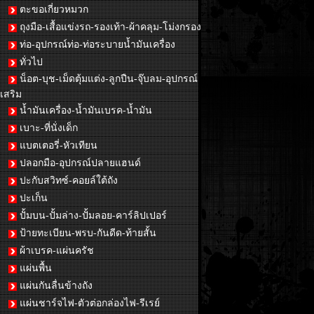
ตะขอเกี่ยวหมวก
ถุงมือ-เสื้อแข่งรถ-รองเท้า-ผ้าคลุม-โม่งกรอง
ท่อ-อุปกรณ์ท่อ-ท่อระบายน้ำมันเครื่อง
ทั่วไป
น็อต-บุช-เม็ดตุ้มแต่ง-ลูกปืน-จุ๊บลม-อุปกรณ์
เสริม
น้ำมันเครื่อง-น้ำมันเบรค-น้ำมัน
เบาะ-ที่นั่งเด็ก
แบตเตอรี่-หัวเทียน
ปลอกมือ-อุปกรณ์ปลายแฮนด์
ปะกับสวิทซ์-คอยล์ใต้ถัง
ปะเก็น
ปั้มบน-ปั้มล่าง-ปั้มลอย-คาร์ลิปเปอร์
ป้ายทะเบียน-พรบ-กันดีด-ท้ายสั้น
ผ้าเบรค-แผ่นครัช
แผ่นพื้น
แผ่นกันลื่นข้างถัง
แผ่นชาร์จไฟ-ตัวต่อกล่องไฟ-รีเรย์