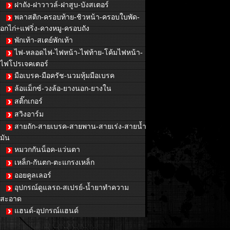
ฝาถัง-ฝาวาวล์-ฝาสูบ-บังสเตอร์
พลาสติก-ครอบท้าย-ชิวหน้า-ครอบใบพัด-
อกไก่+แฟริ่ง-คางหมู-ครอบถัง
พักเท้า-สเตย์พักเท้า
ไฟ-หลอดไฟ-ไฟหน้า-ไฟท้าย-โค้มไฟหน้า-
ไฟโปรเจคเตอร์
มือเบรค-มือครัช-นวมหุ้มมือเบรค
ล้อแม็กซ์-วงล้อ-ยางนอก-ยางใน
สติ๊กเกอร์
สวิงอาร์ม
สายถัก-สายเบรค-สายพาน-สายเร่ง-สายน้ำ
มัน
หมวกกันน็อค-แว่นตา
เหล็ก-กันตก-ตะแกรงเหล็ก
ออยคูลเลอร์
อุปกรณ์ดูแลรถ-สเปรย์-น้ำยาทำความ
สะอาด
แฮนด์-อุปกรณ์แฮนด์