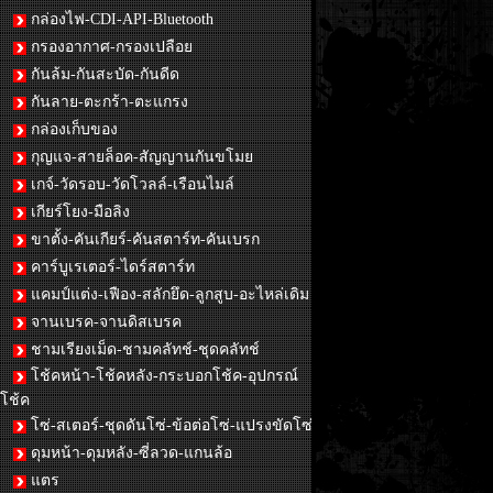
กล่องไฟ-CDI-API-Bluetooth
กรองอากาศ-กรองเปลือย
กันล้ม-กันสะบัด-กันดีด
กันลาย-ตะกร้า-ตะแกรง
กล่องเก็บของ
กุญแจ-สายล็อค-สัญญานกันขโมย
เกจ์-วัดรอบ-วัดโวลล์-เรือนไมล์
เกียร์โยง-มือลิง
ขาตั้ง-คันเกียร์-คันสตาร์ท-คันเบรก
คาร์บูเรเตอร์-ไดร์สตาร์ท
แคมป์แต่ง-เฟือง-สลักยึด-ลูกสูบ-อะไหล่เดิม
จานเบรค-จานดิสเบรค
ชามเรียงเม็ด-ชามคลัทช์-ชุดคลัทช์
โช้คหน้า-โช้คหลัง-กระบอกโช้ค-อุปกรณ์
โช้ค
โซ่-สเตอร์-ชุดดันโซ่-ข้อต่อโซ่-แปรงขัดโซ่
ดุมหน้า-ดุมหลัง-ซี่ลวด-แกนล้อ
แตร