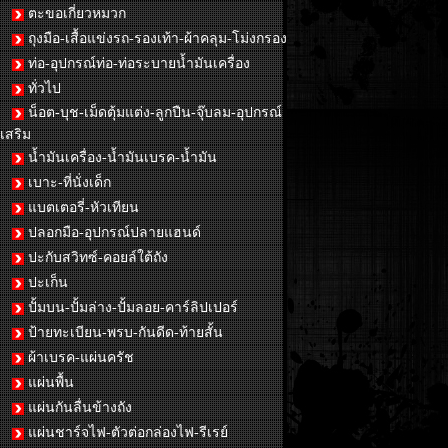
ตะขอเกี่ยวหมวก
ถุงมือ-เสื้อแข่งรถ-รองเท้า-ผ้าคลุม-โม่งกรอง
ท่อ-อุปกรณ์ท่อ-ท่อระบายน้ำมันเครื่อง
ทั่วไป
น็อต-บุช-เม็ดตุ้มแต่ง-ลูกปืน-จุ๊บลม-อุปกรณ์
เสริม
น้ำมันเครื่อง-น้ำมันเบรค-น้ำมัน
เบาะ-ที่นั่งเด็ก
แบตเตอรี่-หัวเทียน
ปลอกมือ-อุปกรณ์ปลายแฮนด์
ปะกับสวิทซ์-คอยล์ใต้ถัง
ปะเก็น
ปั้มบน-ปั้มล่าง-ปั้มลอย-คาร์ลิปเปอร์
ป้ายทะเบียน-พรบ-กันดีด-ท้ายสั้น
ผ้าเบรค-แผ่นครัช
แผ่นพื้น
แผ่นกันลื่นข้างถัง
แผ่นชาร์จไฟ-ตัวต่อกล่องไฟ-รีเรย์