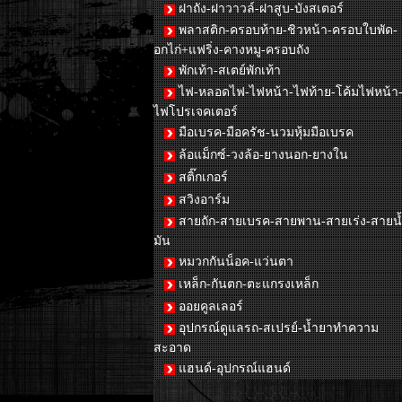
ฝาถัง-ฝาวาวล์-ฝาสูบ-บังสเตอร์
พลาสติก-ครอบท้าย-ชิวหน้า-ครอบใบพัด-
อกไก่+แฟริ่ง-คางหมู-ครอบถัง
พักเท้า-สเตย์พักเท้า
ไฟ-หลอดไฟ-ไฟหน้า-ไฟท้าย-โค้มไฟหน้า
ไฟโปรเจคเตอร์
มือเบรค-มือครัช-นวมหุ้มมือเบรค
ล้อแม็กซ์-วงล้อ-ยางนอก-ยางใน
สติ๊กเกอร์
สวิงอาร์ม
สายถัก-สายเบรค-สายพาน-สายเร่ง-สายน
มัน
หมวกกันน็อค-แว่นตา
เหล็ก-กันตก-ตะแกรงเหล็ก
ออยคูลเลอร์
อุปกรณ์ดูแลรถ-สเปรย์-น้ำยาทำความ
สะอาด
แฮนด์-อุปกรณ์แฮนด์