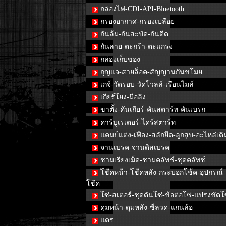
กล่องไฟ-CDI-API-Bluetooth
กรองอากาศ-กรองเปลือย
กันล้ม-กันสะบัด-กันดีด
กันลาย-ตะกร้า-ตะแกรง
กล่องเก็บของ
กุญแจ-สายล็อค-สัญญานกันขโมย
เกจ์-วัดรอบ-วัดโวลล์-เรือนไมล์
เกียร์โยง-มือลิง
ขาตั้ง-คันเกียร์-คันสตาร์ท-คันเบรก
คาร์บูเรเตอร์-ไดร์สตาร์ท
แคมป์แต่ง-เฟือง-สลักยึด-ลูกสูบ-อะไหล่เดิ
จานเบรค-จานดิสเบรค
ชามเรียงเม็ด-ชามคลัทช์-ชุดคลัทช์
โช้คหน้า-โช้คหลัง-กระบอกโช้ค-อุปกรณ์
โช้ค
โซ่-สเตอร์-ชุดดันโซ่-ข้อต่อโซ่-แปรงขัดโ
ดุมหน้า-ดุมหลัง-ซี่ลวด-แกนล้อ
แตร