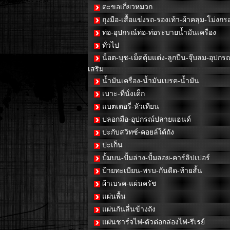
ตะขอเกี่ยวหมวก
ถุงมือ-เสื้อแข่งรถ-รองเท้า-ผ้าคลุม-โม่งกร
ท่อ-อุปกรณ์ท่อ-ท่อระบายน้ำมันเครื่อง
ทั่วไป
น็อต-บุช-เม็ดตุ้มแต่ง-ลูกปืน-จุ๊บลม-อุปกรณ
เสริม
น้ำมันเครื่อง-น้ำมันเบรค-น้ำมัน
เบาะ-ที่นั่งเด็ก
แบตเตอรี่-หัวเทียน
ปลอกมือ-อุปกรณ์ปลายแฮนด์
ปะกับสวิทซ์-คอยล์ใต้ถัง
ปะเก็น
ปั้มบน-ปั้มล่าง-ปั้มลอย-คาร์ลิปเปอร์
ป้ายทะเบียน-พรบ-กันดีด-ท้ายสั้น
ผ้าเบรค-แผ่นครัช
แผ่นพื้น
แผ่นกันลื่นข้างถัง
แผ่นชาร์จไฟ-ตัวต่อกล่องไฟ-รีเรย์