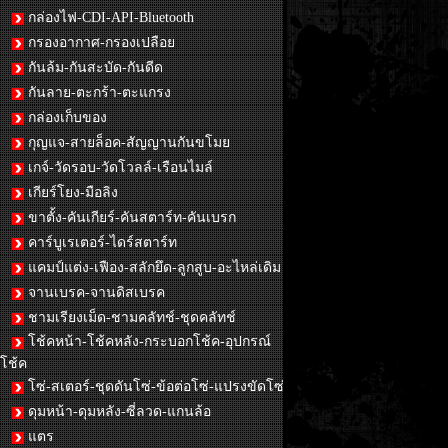
กล่องไฟ-CDI-API-Bluetooth
กรองอากาศ-กรองเปลือย
กันล้ม-กันสะบัด-กันดีด
กันลาย-ตะกร้า-ตะแกรง
กล่องเก็บของ
กุญแจ-สายล็อค-สัญญานกันขโมย
เกจ์-วัดรอบ-วัดโวลล์-เรือนไมล์
เกียร์โยง-มือลิง
ขาตั้ง-คันเกียร์-คันสตาร์ท-คันเบรก
คาร์บูเรเตอร์-ไดร์สตาร์ท
แคมป์แต่ง-เฟือง-สลักยึด-ลูกสูบ-อะไหล่เดิม
จานเบรค-จานดิสเบรค
ชามเรียงเม็ด-ชามคลัทช์-ชุดคลัทช์
โช้คหน้า-โช้คหลัง-กระบอกโช้ค-อุปกรณ์
โช้ค
โซ่-สเตอร์-ชุดดันโซ่-ข้อต่อโซ่-แปรงขัดโซ่
ดุมหน้า-ดุมหลัง-ซี่ลวด-แกนล้อ
แตร