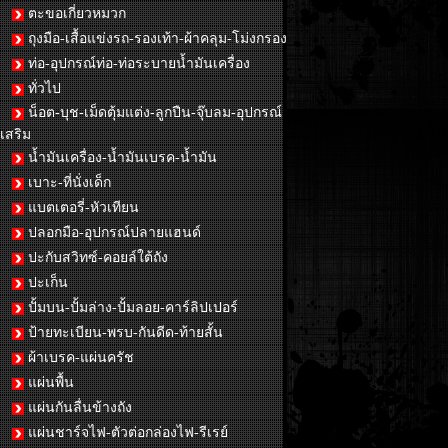
ตะขอเกี่ยวหมวก
ถุงมือ-เสื้อแข่งรถ-รองเท้า-ผ้าคลุม-โม่งกรอง
ท่อ-อุปกรณ์ท่อ-ท่อระบายน้ำมันเครื่อง
ทั่วไป
น็อต-บุช-เม็ดตุ้มแต่ง-ลูกปืน-จุ๊บลม-อุปกรณ์
เสริม
น้ำมันเครื่อง-น้ำมันเบรค-น้ำมัน
เบาะ-ที่นั่งเด็ก
แบตเตอรี่-หัวเทียน
ปลอกมือ-อุปกรณ์ปลายแฮนด์
ปะกับสวิทซ์-คอยล์ใต้ถัง
ปะเก็น
ปั้มบน-ปั้มล่าง-ปั้มลอย-คาร์ลิปเปอร์
ป้ายทะเบียน-พรบ-กันดีด-ท้ายสั้น
ผ้าเบรค-แผ่นครัช
แผ่นพื้น
แผ่นกันลื่นข้างถัง
แผ่นชาร์จไฟ-ตัวต่อกล่องไฟ-รีเรย์