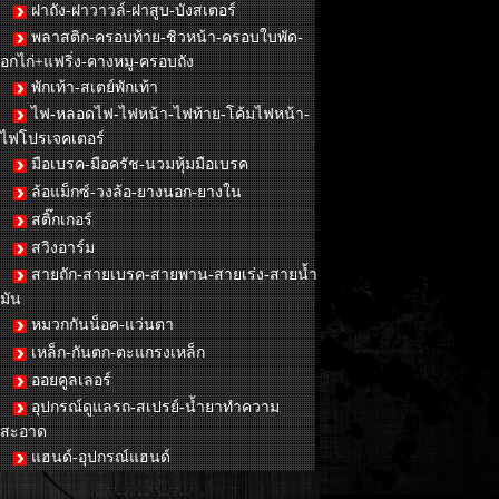
ฝาถัง-ฝาวาวล์-ฝาสูบ-บังสเตอร์
พลาสติก-ครอบท้าย-ชิวหน้า-ครอบใบพัด-
อกไก่+แฟริ่ง-คางหมู-ครอบถัง
พักเท้า-สเตย์พักเท้า
ไฟ-หลอดไฟ-ไฟหน้า-ไฟท้าย-โค้มไฟหน้า-
ไฟโปรเจคเตอร์
มือเบรค-มือครัช-นวมหุ้มมือเบรค
ล้อแม็กซ์-วงล้อ-ยางนอก-ยางใน
สติ๊กเกอร์
สวิงอาร์ม
สายถัก-สายเบรค-สายพาน-สายเร่ง-สายน้ำ
มัน
หมวกกันน็อค-แว่นตา
เหล็ก-กันตก-ตะแกรงเหล็ก
ออยคูลเลอร์
อุปกรณ์ดูแลรถ-สเปรย์-น้ำยาทำความ
สะอาด
แฮนด์-อุปกรณ์แฮนด์