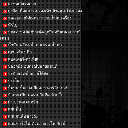
ตะขอเกี่ยวหมวก
ถุงมือ-เสื้อแข่งรถ-รองเท้า-ผ้าคลุม-โม่งกรอง
ท่อ-อุปกรณ์ท่อ-ท่อระบายน้ำมันเครื่อง
ทั่วไป
น็อต-บุช-เม็ดตุ้มแต่ง-ลูกปืน-จุ๊บลม-อุปกรณ์
เสริม
น้ำมันเครื่อง-น้ำมันเบรค-น้ำมัน
เบาะ-ที่นั่งเด็ก
แบตเตอรี่-หัวเทียน
ปลอกมือ-อุปกรณ์ปลายแฮนด์
ปะกับสวิทซ์-คอยล์ใต้ถัง
ปะเก็น
ปั้มบน-ปั้มล่าง-ปั้มลอย-คาร์ลิปเปอร์
ป้ายทะเบียน-พรบ-กันดีด-ท้ายสั้น
ผ้าเบรค-แผ่นครัช
แผ่นพื้น
แผ่นกันลื่นข้างถัง
แผ่นชาร์จไฟ-ตัวต่อกล่องไฟ-รีเรย์