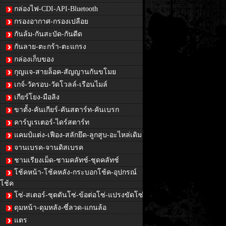
กล่องไฟ-CDI-API-Bluetooth
กรองอากาศ-กรองเปลือย
กันล้ม-กันสะบัด-กันดีด
กันลาย-ตะกร้า-ตะแกรง
กล่องเก็บของ
กุญแจ-สายล็อค-สัญญานกันขโมย
เกจ์-วัดรอบ-วัดโวลล์-เรือนไมล์
เกียร์โยง-มือลิง
ขาตั้ง-คันเกียร์-คันสตาร์ท-คันเบรก
คาร์บูเรเตอร์-ไดร์สตาร์ท
แคมป์แต่ง-เฟือง-สลักยึด-ลูกสูบ-อะไหล่เดิม
จานเบรค-จานดิสเบรค
ชามเรียงเม็ด-ชามคลัทช์-ชุดคลัทช์
โช้คหน้า-โช้คหลัง-กระบอกโช้ค-อุปกรณ์
โช้ค
โซ่-สเตอร์-ชุดดันโซ่-ข้อต่อโซ่-แปรงขัดโซ่
ดุมหน้า-ดุมหลัง-ซี่ลวด-แกนล้อ
แตร