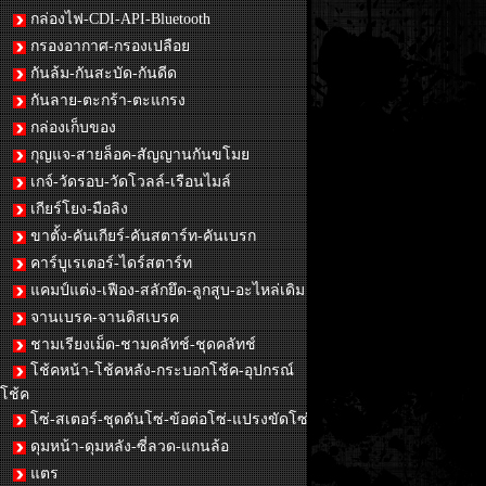
กล่องไฟ-CDI-API-Bluetooth
กรองอากาศ-กรองเปลือย
กันล้ม-กันสะบัด-กันดีด
กันลาย-ตะกร้า-ตะแกรง
กล่องเก็บของ
กุญแจ-สายล็อค-สัญญานกันขโมย
เกจ์-วัดรอบ-วัดโวลล์-เรือนไมล์
เกียร์โยง-มือลิง
ขาตั้ง-คันเกียร์-คันสตาร์ท-คันเบรก
คาร์บูเรเตอร์-ไดร์สตาร์ท
แคมป์แต่ง-เฟือง-สลักยึด-ลูกสูบ-อะไหล่เดิม
จานเบรค-จานดิสเบรค
ชามเรียงเม็ด-ชามคลัทช์-ชุดคลัทช์
โช้คหน้า-โช้คหลัง-กระบอกโช้ค-อุปกรณ์
โช้ค
โซ่-สเตอร์-ชุดดันโซ่-ข้อต่อโซ่-แปรงขัดโซ่
ดุมหน้า-ดุมหลัง-ซี่ลวด-แกนล้อ
แตร