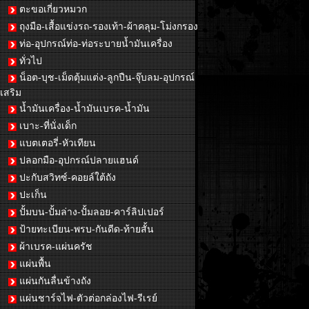
ตะขอเกี่ยวหมวก
ถุงมือ-เสื้อแข่งรถ-รองเท้า-ผ้าคลุม-โม่งกรอง
ท่อ-อุปกรณ์ท่อ-ท่อระบายน้ำมันเครื่อง
ทั่วไป
น็อต-บุช-เม็ดตุ้มแต่ง-ลูกปืน-จุ๊บลม-อุปกรณ์
เสริม
น้ำมันเครื่อง-น้ำมันเบรค-น้ำมัน
เบาะ-ที่นั่งเด็ก
แบตเตอรี่-หัวเทียน
ปลอกมือ-อุปกรณ์ปลายแฮนด์
ปะกับสวิทซ์-คอยล์ใต้ถัง
ปะเก็น
ปั้มบน-ปั้มล่าง-ปั้มลอย-คาร์ลิปเปอร์
ป้ายทะเบียน-พรบ-กันดีด-ท้ายสั้น
ผ้าเบรค-แผ่นครัช
แผ่นพื้น
แผ่นกันลื่นข้างถัง
แผ่นชาร์จไฟ-ตัวต่อกล่องไฟ-รีเรย์