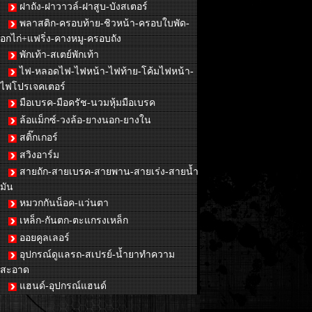
ฝาถัง-ฝาวาวล์-ฝาสูบ-บังสเตอร์
พลาสติก-ครอบท้าย-ชิวหน้า-ครอบใบพัด-
อกไก่+แฟริ่ง-คางหมู-ครอบถัง
พักเท้า-สเตย์พักเท้า
ไฟ-หลอดไฟ-ไฟหน้า-ไฟท้าย-โค้มไฟหน้า-
ไฟโปรเจคเตอร์
มือเบรค-มือครัช-นวมหุ้มมือเบรค
ล้อแม็กซ์-วงล้อ-ยางนอก-ยางใน
สติ๊กเกอร์
สวิงอาร์ม
สายถัก-สายเบรค-สายพาน-สายเร่ง-สายน้ำ
มัน
หมวกกันน็อค-แว่นตา
เหล็ก-กันตก-ตะแกรงเหล็ก
ออยคูลเลอร์
อุปกรณ์ดูแลรถ-สเปรย์-น้ำยาทำความ
สะอาด
แฮนด์-อุปกรณ์แฮนด์