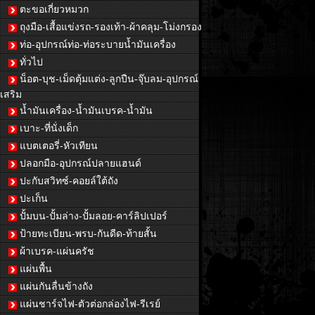
ตะขอเกี่ยวหมวก
ถุงมือ-เสื้อแข่งรถ-รองเท้า-ผ้าคลุม-โม่งกรอง
ท่อ-อุปกรณ์ท่อ-ท่อระบายน้ำมันเครื่อง
ทั่วไป
น็อต-บุช-เม็ดตุ้มแต่ง-ลูกปืน-จุ๊บลม-อุปกรณ์
เสริม
น้ำมันเครื่อง-น้ำมันเบรค-น้ำมัน
เบาะ-ที่นั่งเด็ก
แบตเตอรี่-หัวเทียน
ปลอกมือ-อุปกรณ์ปลายแฮนด์
ปะกับสวิทซ์-คอยล์ใต้ถัง
ปะเก็น
ปั้มบน-ปั้มล่าง-ปั้มลอย-คาร์ลิปเปอร์
ป้ายทะเบียน-พรบ-กันดีด-ท้ายสั้น
ผ้าเบรค-แผ่นครัช
แผ่นพื้น
แผ่นกันลื่นข้างถัง
แผ่นชาร์จไฟ-ตัวต่อกล่องไฟ-รีเรย์