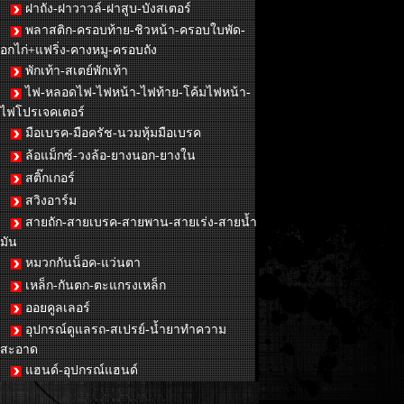
ฝาถัง-ฝาวาวล์-ฝาสูบ-บังสเตอร์
พลาสติก-ครอบท้าย-ชิวหน้า-ครอบใบพัด-
อกไก่+แฟริ่ง-คางหมู-ครอบถัง
พักเท้า-สเตย์พักเท้า
ไฟ-หลอดไฟ-ไฟหน้า-ไฟท้าย-โค้มไฟหน้า-
ไฟโปรเจคเตอร์
มือเบรค-มือครัช-นวมหุ้มมือเบรค
ล้อแม็กซ์-วงล้อ-ยางนอก-ยางใน
สติ๊กเกอร์
สวิงอาร์ม
สายถัก-สายเบรค-สายพาน-สายเร่ง-สายน้ำ
มัน
หมวกกันน็อค-แว่นตา
เหล็ก-กันตก-ตะแกรงเหล็ก
ออยคูลเลอร์
อุปกรณ์ดูแลรถ-สเปรย์-น้ำยาทำความ
สะอาด
แฮนด์-อุปกรณ์แฮนด์