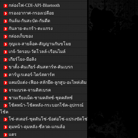
กล่องไฟ-CDI-API-Bluetooth
กรองอากาศ-กรองเปลือย
กันล้ม-กันสะบัด-กันดีด
กันลาย-ตะกร้า-ตะแกรง
กล่องเก็บของ
กุญแจ-สายล็อค-สัญญานกันขโมย
เกจ์-วัดรอบ-วัดโวลล์-เรือนไมล์
เกียร์โยง-มือลิง
ขาตั้ง-คันเกียร์-คันสตาร์ท-คันเบรก
คาร์บูเรเตอร์-ไดร์สตาร์ท
แคมป์แต่ง-เฟือง-สลักยึด-ลูกสูบ-อะไหล่เดิม
จานเบรค-จานดิสเบรค
ชามเรียงเม็ด-ชามคลัทช์-ชุดคลัทช์
โช้คหน้า-โช้คหลัง-กระบอกโช้ค-อุปกรณ์
โช้ค
โซ่-สเตอร์-ชุดดันโซ่-ข้อต่อโซ่-แปรงขัดโซ่
ดุมหน้า-ดุมหลัง-ซี่ลวด-แกนล้อ
แตร