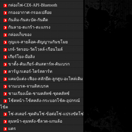
กล่องไฟ-CDI-API-Bluetooth
กรองอากาศ-กรองเปลือย
กันล้ม-กันสะบัด-กันดีด
กันลาย-ตะกร้า-ตะแกรง
กล่องเก็บของ
กุญแจ-สายล็อค-สัญญานกันขโมย
เกจ์-วัดรอบ-วัดโวลล์-เรือนไมล์
เกียร์โยง-มือลิง
ขาตั้ง-คันเกียร์-คันสตาร์ท-คันเบรก
คาร์บูเรเตอร์-ไดร์สตาร์ท
แคมป์แต่ง-เฟือง-สลักยึด-ลูกสูบ-อะไหล่เดิม
จานเบรค-จานดิสเบรค
ชามเรียงเม็ด-ชามคลัทช์-ชุดคลัทช์
โช้คหน้า-โช้คหลัง-กระบอกโช้ค-อุปกรณ์
โช้ค
โซ่-สเตอร์-ชุดดันโซ่-ข้อต่อโซ่-แปรงขัดโซ่
ดุมหน้า-ดุมหลัง-ซี่ลวด-แกนล้อ
แตร