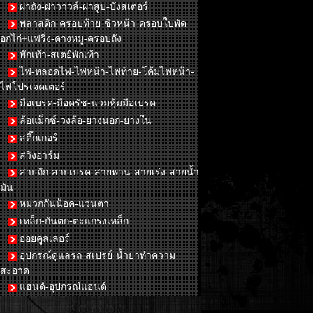
ฝาถัง-ฝาวาวล์-ฝาสูบ-บังสเตอร์
พลาสติก-ครอบท้าย-ชิวหน้า-ครอบใบพัด-
อกไก่+แฟริ่ง-คางหมู-ครอบถัง
พักเท้า-สเตย์พักเท้า
ไฟ-หลอดไฟ-ไฟหน้า-ไฟท้าย-โค้มไฟหน้า-
ไฟโปรเจคเตอร์
มือเบรค-มือครัช-นวมหุ้มมือเบรค
ล้อแม็กซ์-วงล้อ-ยางนอก-ยางใน
สติ๊กเกอร์
สวิงอาร์ม
สายถัก-สายเบรค-สายพาน-สายเร่ง-สายน้ำ
มัน
หมวกกันน็อค-แว่นตา
เหล็ก-กันตก-ตะแกรงเหล็ก
ออยคูลเลอร์
อุปกรณ์ดูแลรถ-สเปรย์-น้ำยาทำความ
สะอาด
แฮนด์-อุปกรณ์แฮนด์