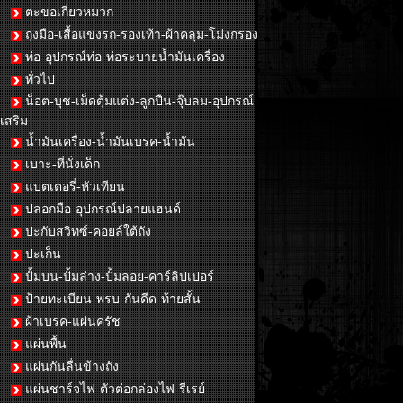
ตะขอเกี่ยวหมวก
ถุงมือ-เสื้อแข่งรถ-รองเท้า-ผ้าคลุม-โม่งกรอง
ท่อ-อุปกรณ์ท่อ-ท่อระบายน้ำมันเครื่อง
ทั่วไป
น็อต-บุช-เม็ดตุ้มแต่ง-ลูกปืน-จุ๊บลม-อุปกรณ์
เสริม
น้ำมันเครื่อง-น้ำมันเบรค-น้ำมัน
เบาะ-ที่นั่งเด็ก
แบตเตอรี่-หัวเทียน
ปลอกมือ-อุปกรณ์ปลายแฮนด์
ปะกับสวิทซ์-คอยล์ใต้ถัง
ปะเก็น
ปั้มบน-ปั้มล่าง-ปั้มลอย-คาร์ลิปเปอร์
ป้ายทะเบียน-พรบ-กันดีด-ท้ายสั้น
ผ้าเบรค-แผ่นครัช
แผ่นพื้น
แผ่นกันลื่นข้างถัง
แผ่นชาร์จไฟ-ตัวต่อกล่องไฟ-รีเรย์