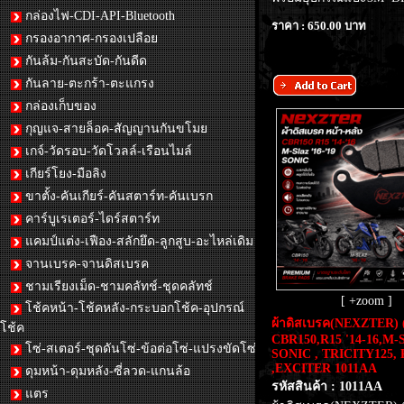
กล่องไฟ-CDI-API-Bluetooth
ราคา : 650.00 บาท
กรองอากาศ-กรองเปลือย
กันล้ม-กันสะบัด-กันดีด
กันลาย-ตะกร้า-ตะแกรง
กล่องเก็บของ
กุญแจ-สายล็อค-สัญญานกันขโมย
เกจ์-วัดรอบ-วัดโวลล์-เรือนไมล์
เกียร์โยง-มือลิง
ขาตั้ง-คันเกียร์-คันสตาร์ท-คันเบรก
คาร์บูเรเตอร์-ไดร์สตาร์ท
แคมป์แต่ง-เฟือง-สลักยึด-ลูกสูบ-อะไหล่เดิม
จานเบรค-จานดิสเบรค
ชามเรียงเม็ด-ชามคลัทช์-ชุดคลัทช์
[ +zoom ]
โช้คหน้า-โช้คหลัง-กระบอกโช้ค-อุปกรณ์
ผ้าดิสเบรค(NEXZTER) (
โช้ค
CBR150,R15 '14-16,M-Sl
โซ่-สเตอร์-ชุดดันโซ่-ข้อต่อโซ่-แปรงขัดโซ่
SONIC , TRICITY125,
,EXCITER 1011AA
ดุมหน้า-ดุมหลัง-ซี่ลวด-แกนล้อ
รหัสสินค้า : 1011AA
แตร