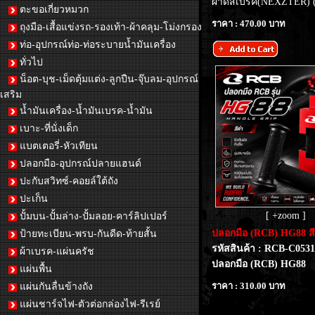
ผ้าดิสเบรค(NEXZTER) 
ตะขอเกี่ยวหมวก
ราคา : 470.00 บาท
ถุงมือ-เสื้อแข่งรถ-รองเท้า-ผ้าคลุม-โม่งกรอง
ท่อ-อุปกรณ์ท่อ-ท่อระบายน้ำมันเครื่อง
ทั่วไป
น็อต-บุช-เม็ดตุ้มแต่ง-ลูกปืน-จุ๊บลม-อุปกรณ์
เสริม
น้ำมันเครื่อง-น้ำมันเบรค-น้ำมัน
เบาะ-ที่นั่งเด็ก
แบตเตอรี่-หัวเทียน
ปลอกมือ-อุปกรณ์ปลายแฮนด์
ปะกับสวิทซ์-คอยล์ใต้ถัง
ปะเก็น
[ +zoom ]
ปั้มบน-ปั้มล่าง-ปั้มลอย-คาร์ลิปเปอร์
ปลอกมือ (RCB) HG88 ส
ป้ายทะเบียน-พรบ-กันดีด-ท้ายสั้น
รหัสสินค้า : RCB-C053
ผ้าเบรค-แผ่นครัช
ปลอกมือ (RCB) HG88
แผ่นพื้น
ราคา : 310.00 บาท
แผ่นกันลื่นข้างถัง
แผ่นชาร์จไฟ-ตัวต่อกล่องไฟ-รีเรย์