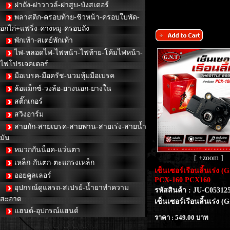
ฝาถัง-ฝาวาวล์-ฝาสูบ-บังสเตอร์
พลาสติก-ครอบท้าย-ชิวหน้า-ครอบใบพัด-
อกไก่+แฟริ่ง-คางหมู-ครอบถัง
พักเท้า-สเตย์พักเท้า
ไฟ-หลอดไฟ-ไฟหน้า-ไฟท้าย-โค้มไฟหน้า-
ไฟโปรเจคเตอร์
มือเบรค-มือครัช-นวมหุ้มมือเบรค
ล้อแม็กซ์-วงล้อ-ยางนอก-ยางใน
สติ๊กเกอร์
สวิงอาร์ม
สายถัก-สายเบรค-สายพาน-สายเร่ง-สายน้ำ
มัน
หมวกกันน็อค-แว่นตา
[ +zoom ]
เหล็ก-กันตก-ตะแกรงเหล็ก
เซ็นเซอร์เรือนลิ้นเร่ง (
ออยคูลเลอร์
PCX-160 PCX160
อุปกรณ์ดูแลรถ-สเปรย์-น้ำยาทำความ
รหัสสินค้า : JU-C05312
สะอาด
เซ็นเซอร์เรือนลิ้นเร่ง (
แฮนด์-อุปกรณ์แฮนด์
ราคา : 549.00 บาท