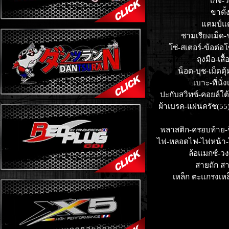
เกจ์-
ขาตั้
แคมป์แต่
ชามเรียงเม็ด-
โซ่-สเตอร์-ข้อต่อ
ถุงมือ-เส
น็อต-บุช-เม็ดตุ
เบาะ-ที่นั่ง
ปะกับสวิทซ์-คอยล์ใต้
ผ้าเบรค-แผ่นครัช(55
พลาสติก-ครอบท้าย-ช
ไฟ-หลอดไฟ-ไฟหน้า-
ล้อแมกซ์-ว
สายถัก ส
เหล็ก ตะแกรงเหล