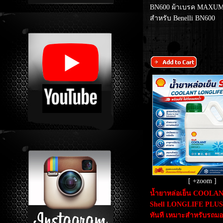
BN600 ผ้าเบรค MAXU
สำหรับ Benelli BN600
[ +zoom ]
น้ำยาหล่อเย็น COOLANT
Shell LONGLIFE PLUS 
ทันที เหมาะสำหรับรถมอ